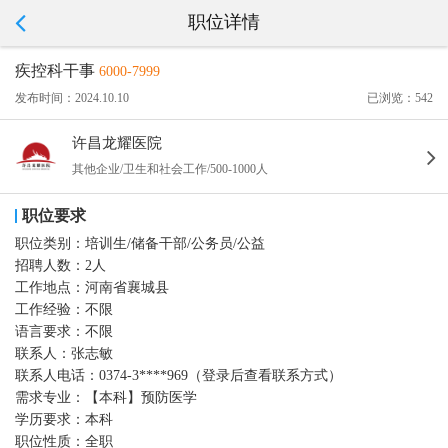
职位详情
疾控科干事
6000-7999
发布时间：2024.10.10
已浏览：542
许昌龙耀医院
其他企业/卫生和社会工作/500-1000人
职位要求
职位类别：
培训生/储备干部/公务员/公益
招聘人数：
2人
工作地点：
河南省襄城县
工作经验：
不限
语言要求：
不限
联系人：
张志敏
联系人电话：
0374-3****969（登录后查看联系方式）
需求专业：
【本科】预防医学
学历要求：
本科
职位性质：
全职