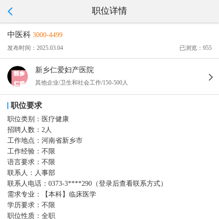
职位详情
中医科
3000-4499
发布时间：2025.03.04
已浏览：955
新乡仁爱妇产医院
其他企业/卫生和社会工作/150-500人
职位要求
职位类别：
医疗健康
招聘人数：
2人
工作地点：
河南省新乡市
工作经验：
不限
语言要求：
不限
联系人：
人事部
联系人电话：
0373-3****290（登录后查看联系方式）
需求专业：
【本科】临床医学
学历要求：
不限
职位性质：
全职