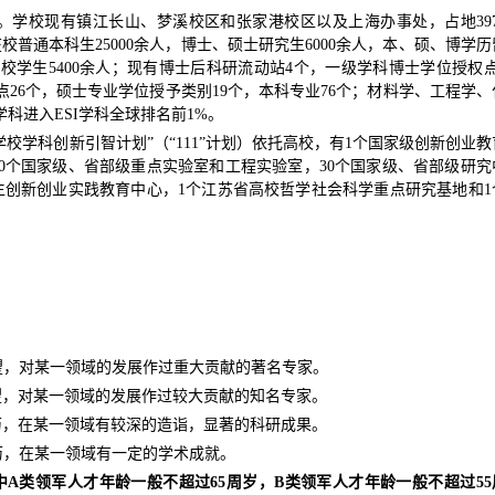
学校现有镇江长山、梦溪校区和张家港校区以及上海办事处，占地397
在校普通本科生25000余人，博士、硕士研究生6000余人，本、硕、博学历
校学生5400余人；现有博士后科研流动站4个，一级学科博士学位授权点
26个，硕士专业学位授予类别19个，本科专业76个；材料学、工程学、
科进入ESI学科全球排名前1%。
校学科创新引智计划”（“111”计划）依托高校，有1个国家级创新创业教
10个国家级、省部级重点实验室和工程实验室，30个国家级、省部级研究
生创新创业实践教育中心，1个江苏省高校哲学社会科学重点研究基地和1
望，对某一领域的发展作过重大贡献的著名专家。
望，对某一领域的发展作过较大贡献的知名专家。
历，在某一领域有较深的造诣，显著的科研成果。
历，在某一领域有一定的学术成就。
中A类领军人才年龄一般不超过65周岁，B类领军人才年龄一般不超过55