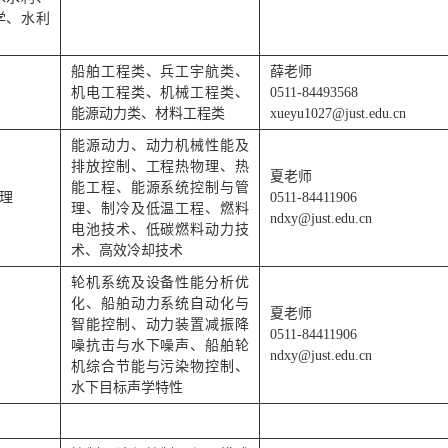
学、水利
船舶工程类、兵工宇航类、
薛老师
机电工程类、机械工程类、
0511-84493568
能源动力类、材料工程类
xueyu1027@just.edu.cn
能源动力、动力机械性能及
排放控制、工程热物理、热
夏老师
能工程、能源系统控制与管
理
0511-84411906
理、制冷及低温工程、燃料
ndxy@just.edu.cn
电池技术、低碳燃料动力技
术、高效冷却技术
轮机系统及设备性能分析优
化、船舶动力系统自动化与
夏老师
智能控制、动力装置减振降
0511-84411906
噪抗击与水下噪声、船舶轮
ndxy@just.edu.cn
机综合节能与污染物控制、
水下目标声学特性