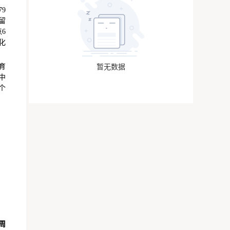
9
留
6
化
育
暂无数据
中
个
周