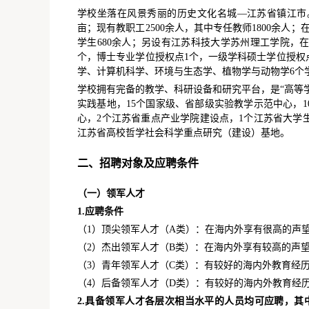
学校坐落在风景秀丽的历史文化名城—江苏省镇江市。
亩；现有教职工2500余人，其中专任教师1800余人；
学生680余人；另设有江苏科技大学苏州理工学院，在
个，博士专业学位授权点1个，一级学科硕士学位授权点
学、计算机科学、环境与生态学、植物学与动物学6个学
学校拥有完备的教学、科研设备和研究平台，是“高等学
实践基地，15个国家级、省部级实验教学示范中心，
心，2个江苏省重点产业学院建设点，1个江苏省大学
江苏省高校哲学社会科学重点研究（建设）基地。
二、招聘对象及应聘条件
（一）领军人才
1.应聘条件
（1）顶尖领军人才（A类）：在海内外享有很高的声
（2）杰出领军人才（B类）：在海内外享有较高的声
（3）青年领军人才（C类）：有较好的海内外教育经
（4）后备领军人才（D类）：有较好的海内外教育经
2.具备领军人才各层次相当水平的人员均可应聘，其