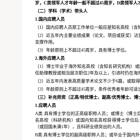
岁，C类领军人才年龄一般不超过45周岁，D类领军人
（二）学科（学术）带头人
1.国内应聘人员
（1）国内应聘人员原工作单位一般应是知名高校（含
（2）近五年内主要业绩成果（论文、项目或获奖）达
支撑作用。
（3）年龄原则上不超过45周岁，具有博士学位。
2.海外应聘人员
（1）博士毕业于海外知名高校（含知名研究机构）或
任助理教授或相当层次职位2年及以上，引进时仍在海
（2）近五年内发表高质量学术论文不少于6篇，或取
（3）年龄原则上不超过45周岁，条件优秀者年龄可适
（三）补充师资（正高/特优博士、副高/优秀博士、博
1.应聘人员
A类:具有博士学位的正高级职称人员；或博士（博士
名高校（科研机构）或国内知名高校获得博士学位后
（或回国未满1年），且科研业绩突出的人员。
B类:具有博士学位的副高级职称人员；或毕业于国内