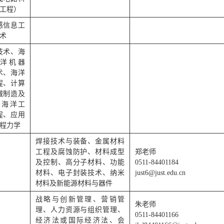
工程）
感信息工
术
技术、海
洋机器
术、海洋
程、计算
械制造及
与海洋工
程、应用
程力学
焊接技术与装备、金属材料
工程及腐蚀防护、材料成型
郑老师
及控制、高分子材料、功能
0511-84401184
材料、电子封装技术、纳米
just6@just.edu.cn
材料及新能源材料与器件
战略与创新管理、营销管
朱老师
理、人力资源与组织管理、
0511-84401166
经济法或国际经济法、会