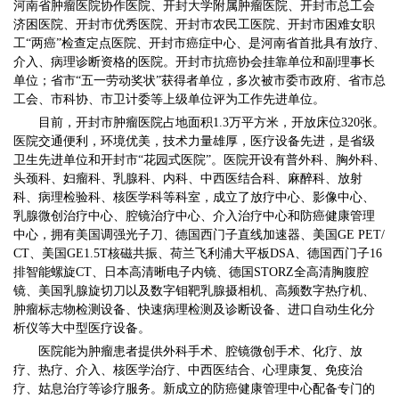
河南省肿瘤医院协作医院、开封大学附属肿瘤医院、开封市总工会
济困医院、开封市优秀医院、开封市农民工医院、开封市困难女职
工“两癌”检查定点医院、开封市癌症中心、是河南省首批具有放疗、
介入、病理诊断资格的医院。开封市抗癌协会挂靠单位和副理事长
单位；省市“五一劳动奖状”获得者单位，多次被市委市政府、省市总
工会、市科协、市卫计委等上级单位评为工作先进单位。
目前，开封市肿瘤医院占地面积1.3万平方米，开放床位320张。
医院交通便利，环境优美，技术力量雄厚，医疗设备先进，是省级
卫生先进单位和开封市“花园式医院”。医院开设有普外科、胸外科、
头颈科、妇瘤科、乳腺科、内科、中西医结合科、麻醉科、放射
科、病理检验科、核医学科等科室，成立了放疗中心、影像中心、
乳腺微创治疗中心、腔镜治疗中心、介入治疗中心和防癌健康管理
中心，拥有美国调强光子刀、德国西门子直线加速器、美国GE PET/
CT、美国GE1.5T核磁共振、荷兰飞利浦大平板DSA、德国西门子16
排智能螺旋CT、日本高清晰电子内镜、德国STORZ全高清胸腹腔
镜、美国乳腺旋切刀以及数字钼靶乳腺摄相机、高频数字热疗机、
肿瘤标志物检测设备、快速病理检测及诊断设备、进口自动生化分
析仪等大中型医疗设备。
医院能为肿瘤患者提供外科手术、腔镜微创手术、化疗、放
疗、热疗、介入、核医学治疗、中西医结合、心理康复、免疫治
疗、姑息治疗等诊疗服务。新成立的防癌健康管理中心配备专门的