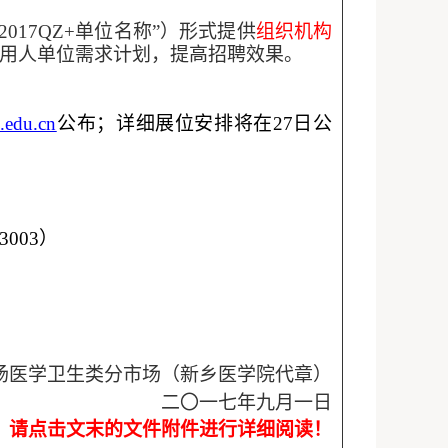
“2017QZ+单位名称”）
形式提供
组织机构
用人单位需求计划，提高招聘效果。
u.edu.cn
公布；详细展位安排将在
27日公
53003）
场医学卫生类分市场（新乡医学院代章）
二
〇
一
七
年九月一日
请点击文末的文件附件进行详细阅读！