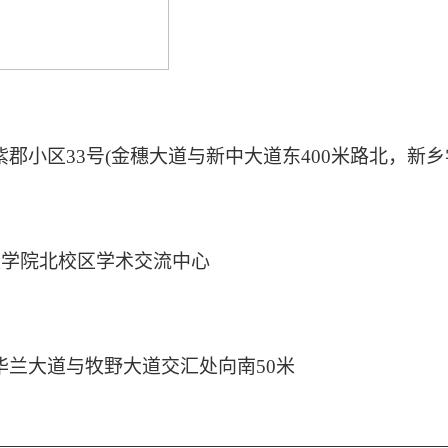
紫郡小区
33
号
(
金穗大道与新中大道东
400
米路北，新乡
医学院北校区学术交流中心
华兰大道与牧野大道交汇处向南
50
米