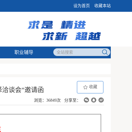
设为首页
收藏本站
职业辅导
收藏
择洽谈会”邀请函
浏览：36849次
分享至：
生