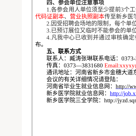
四、参会单位注意事项
1.
各参会用人单位须至少提前
3个
代码证副本
、
营业执照副本
传至新乡医
2.因受招聘会场地的限制，每个单
3.已预订展位又临时不能参会的单
4.凡我中心已收到并通过审核确
布。
五、联系方式
联系人：臧
涛
张
琳
联系电话：
0373
传真：
0373—3831680
Email:xxyxy
通讯地址：河南省
新乡市
金穗大道
会议的有关详细情况请登陆：
河南省毕业生就业信息网：
http://
新乡医学院就业信息网：
http://job
新乡医学院三全学院：
http://jyzd.s