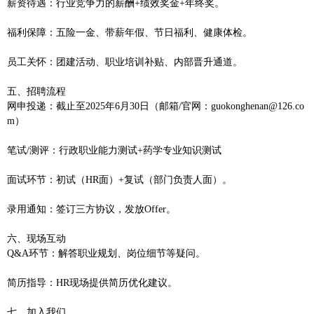
‌薪资待遇‌：行业竞争力的薪酬+绩效奖金+年终奖。
‌福利保障‌：五险一金、带薪年假、节日福利、健康体检。
‌员工关怀‌：团建活动、职业培训补贴、内部晋升通道。
‌五、招聘流程‌
‌网申投递‌：截止至2025年6月30日（邮箱/官网：guokonghenan@126.co
m）
‌笔试/测评‌：行政职业能力测试+药学专业知识测试
‌面试环节‌：初试（HR面）+复试（部门负责人面）。
‌录用通知‌：签订三方协议，发放Offer。
‌六、现场互动‌
‌Q&A环节‌：解答职业规划、岗位细节等疑问。
‌简历指导‌：HR现场提供简历优化建议。
‌七、加入我们‌