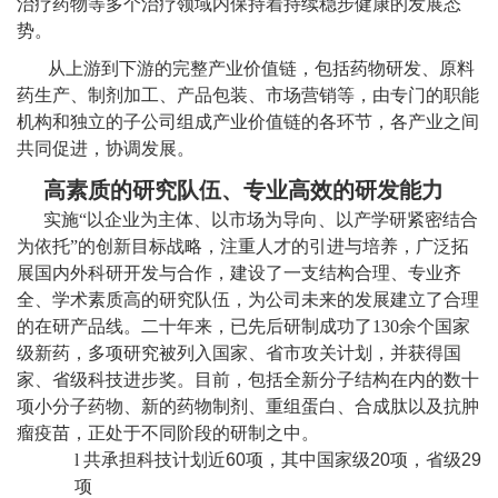
治疗药物等多个治疗领域内保持着持续稳步健康的发展态
势。
从上游到下游的完整产业价值链，包括药物研发、原料
药生产、制剂加工、产品包装、市场营销等，由专门的职能
机构和独立的子公司组成产业价值链的各环节，各产业之间
共同促进，协调发展。
高素质的研究队伍、专业高效的研发能力
实施“以企业为主体、以市场为导向、以产学研紧密结合
为依托”的创新目标战略，注重人才的引进与培养，广泛拓
展国内外科研开发与合作，建设了一支结构合理、专业齐
全、学术素质高的研究队伍，为公司未来的发展建立了合理
的在研产品线。二十年来，已先后研制成功了
130
余个国家
级新药，多项研究被列入国家、省市攻关计划，并获得国
家、省级科技进步奖。目前，包括全新分子结构在内的数十
项小分子药物、新的药物制剂、重组蛋白、合成肽以及抗肿
瘤疫苗，正处于不同阶段的研制之中。
l
共承担科技计划近
60
项，其中国家级
20
项，省级
29
项