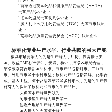
l
首家通过英国药品和健康产品管理局（
MHRA
）
无菌产品认证企业
l
德国药监局无菌制剂认证企业
l
澳大利亚医疗用药管理局（
TGA
）无菌制剂认证
企业
l
南非药品质量管理委员会（
MCC
）认证企业
标准化专业生产水平、行业共瞩的强大产能
极具市场竞争力的先进生产能力，厂房、设备按照美
国、欧盟
GMP
标准设计、安装、验证，洁净区布局合理，
洁净级别符合最新国际标准。制剂产品包括针剂、口服制
剂、外用制剂等十余种剂型；原料药产品包括发酵、化学合
成、基因工程、冻干及溶媒结晶等多种形式，先进的生产设
施有力的保证了原料药和制剂的生产品质。
l
头孢菌素产能世界领先
l
阿米卡星生产能力世界第一
l
他唑巴坦钠生产能力世界第一
l
国内最大的无菌冻干能力