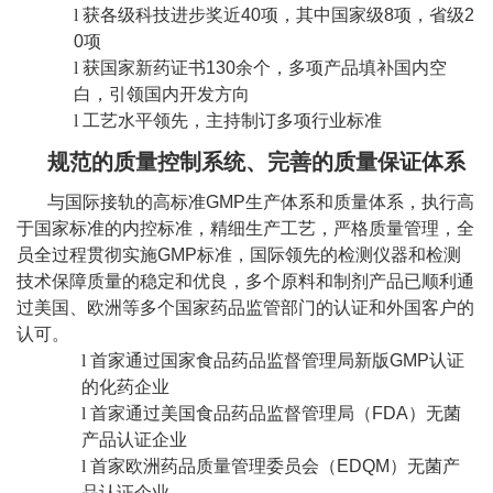
l
获各级科技进步奖近
40
项，其中国家级
8
项，省级
2
0
项
l
获国家新药证书
130
余个，多项产品填补国内空
白，引领国内开发方向
l
工艺水平领先，主持制订多项行业标准
规范的质量控制系统、完善的质量保证体系
与国际接轨的高标准
GMP
生产体系和质量体系，执行高
于国家标准的内控标准，精细生产工艺，严格质量管理，全
员全过程贯彻实施
GMP
标准，国际领先的检测仪器和检测
技术保障质量的稳定和优良，多个原料和制剂产品已顺利通
过美国、欧洲等多个国家药品监管部门的认证和外国客户的
认可。
l
首家通过国家食品药品监督管理局新版
GMP
认证
的化药企业
l
首家通过美国食品药品监督管理局（
FDA
）无菌
产品认证企业
l
首家欧洲药品质量管理委员会（
EDQM
）无菌产
品认证企业