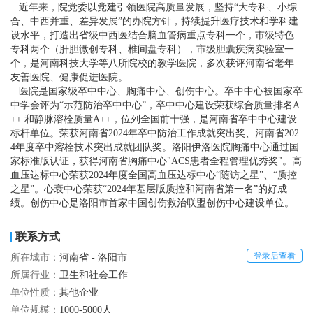
近年来，院党委以党建引领医院高质量发展，坚持“大专科、小综
合、中西并重、差异发展”的办院方针，持续提升医疗技术和学科建
设水平，打造出省级中西医结合脑血管病重点专科一个，市级特色
专科两个（肝胆微创专科、椎间盘专科），市级胆囊疾病实验室一
个，是河南科技大学等八所院校的教学医院，多次获评河南省老年
友善医院、健康促进医院。
医院是国家级卒中中心、胸痛中心、创伤中心。卒中中心被国家卒
中学会评为“示范防治卒中中心”，卒中中心建设荣获综合质量排名A
++ 和静脉溶栓质量A++，位列全国前十强，是河南省卒中中心建设
标杆单位。荣获河南省2024年卒中防治工作成就突出奖、河南省202
4年度卒中溶栓技术突出成就团队奖。洛阳伊洛医院胸痛中心通过国
家标准版认证，获得河南省胸痛中心"ACS患者全程管理优秀奖"。高
血压达标中心荣获2024年度全国高血压达标中心“随访之星”、“质控
之星”。心衰中心荣获“2024年基层版质控和河南省第一名”的好成
绩。创伤中心是洛阳市首家中国创伤救治联盟创伤中心建设单位。
联系方式
登录后查看
所在城市：
河南省 - 洛阳市
所属行业：
卫生和社会工作
单位性质：
其他企业
单位规模：
1000-5000人