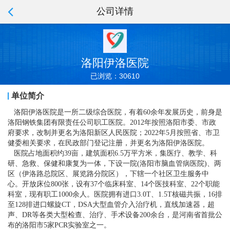
公司详情
洛阳伊洛医院
已浏览：30610
单位简介
洛阳伊洛医院是一所二级综合医院，有着60余年发展历史，前身是
洛阳钢铁集团有限责任公司职工医院。2012年按照洛阳市委、市政
府要求，改制并更名为洛阳新区人民医院；2022年5月按照省、市卫
健委相关要求，在民政部门登记注册，并更名为洛阳伊洛医院。
医院占地面积约39亩，建筑面积6.5万平方米，集医疗、教学、科
研、急救、保健和康复为一体，下设一院(洛阳市脑血管病医院)、两
区（伊洛路总院区、展览路分院区），下辖一个社区卫生服务中
心。开放床位800张，设有37个临床科室、14个医技科室、22个职能
科室，现有职工1000余人。医院拥有进口3.0T、1.5T核磁共振，16排
至128排进口螺旋CT，DSA大型血管介入治疗机，直线加速器，超
声、DR等各类大型检查、治疗、手术设备200余台，是河南省首批公
布的洛阳市5家PCR实验室之一。